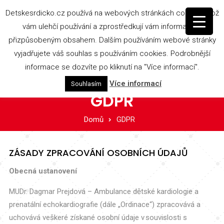
Skip to content
Detskesrdicko.cz používá na webových stránkách cookies, což
vám ulehčí používání a zprostředkují vám informace s
přizpůsobeným obsahem. Dalším používáním webové stránky
Adresa: Zacpalova 28, Opava
vyjadřujete váš souhlas s používáním cookies. Podrobnější
Lékař: +420 735 086 943
Sestra: +420 735 086 940
informace se dozvíte po kliknutí na "Více informací".
Email:
detskesrdicko@gmail.com
Více informací
Souhlasím
GDPR
Domů
GDPR
ZÁSADY ZPRACOVÁNÍ OSOBNÍCH ÚDAJŮ
Obecná ustanovení
MUDr. Dagmar Prejdová – Ambulance dětské kardiologie a
prenatální echokardiografie (dále „Ordinace“) zpracovává a
uchovává veškeré získané osobní údaje v souvislosti s